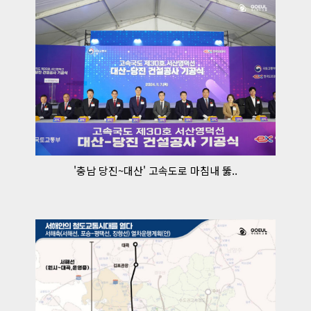
'충남 당진~대산' 고속도로 마침내 뚫..