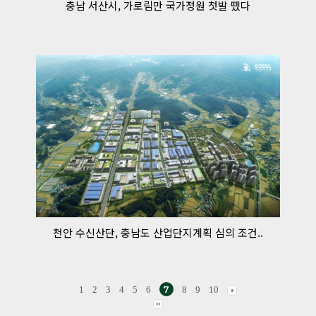
충남 서산시, 가로림만 국가정원 첫발 뗐다
천안 수신산단, 충남도 산업단지계획 심의 조건..
7
1
2
3
4
5
6
8
9
10