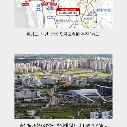
충남도, 태안~안성 민자고속道 추진 ‘속도’
충남도, 9천383억원 투입해 일자리 10만개 창출 ..