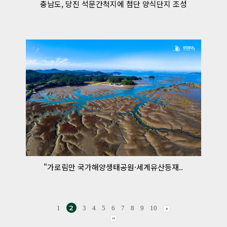
충남도, 당진 석문간척지에 첨단 양식단지 조성
"가로림만 국가해양생태공원·세계유산등재..
2
1
3
4
5
6
7
8
9
10