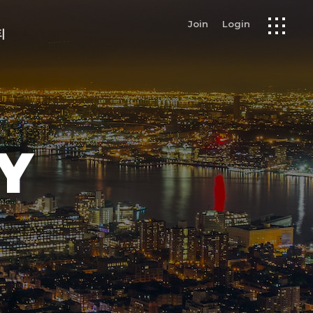
Join
Login
티
Y