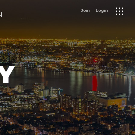
Join
Login
티
Y