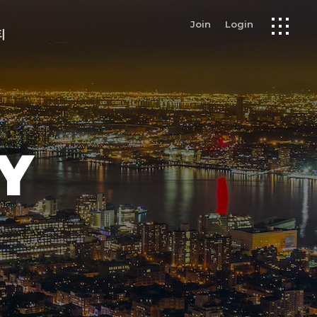
Join
Login
티
Y