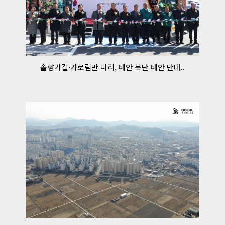
솔향기길·가로림만 다리, 태안 북단 태안 만대..