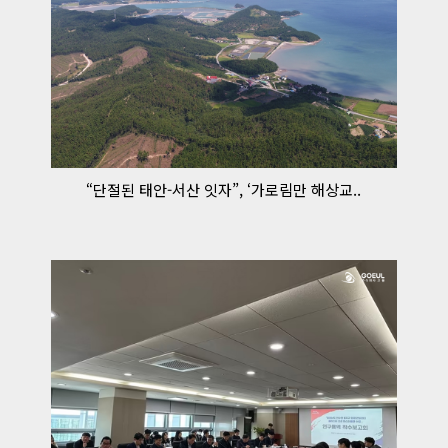
“단절된 태안-서산 잇자”, ‘가로림만 해상교..