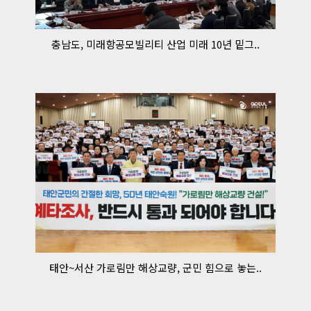
충남도, 미래항공모빌리티 산업 미래 10년 밑그..
태안~서산 가로림만 해상교량, 군민 힘으로 놓는..