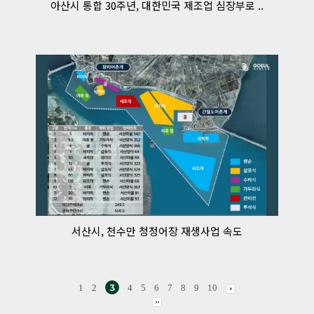
아산시 통합 30주년, 대한민국 제조업 심장부로 ..
서산시, 천수만 청정어장 재생사업 속도
3
1
2
4
5
6
7
8
9
10