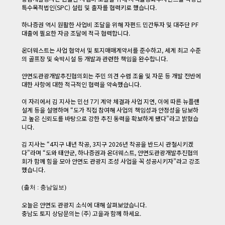
특수목적법인(SPC) 설립 및 출자를 협력키로 했습니다.
​ 하나증권 역시 원활한 사업비 조달을 위해 자펀드 민간투자 및 대주단 PF
대출에 필요한 자금 조달에 적극 협력합니다.
​ 온더웨스트는 사업 협약서 및 토지매매계약서를 준수하고, 세계 최고 수준
의 골프장 및 숙박시설 등 개발과 관련한 책임을 완수합니다.
​ 안면도관광개발추진협의회는 주민 의견 수렴 조율 및 자문 등 개발 전반에
대한 사항에 대한 적극적인 협력을 약속했습니다.
​ 이 자리에서 김 지사는 민선 7기 계약 체결과 사업 지연, 이에 따른 뉴플랜
설계 등을 설명하며 “도가 직접 참여해 사업의 책임성과 안정성을 담보하
고 높은 신뢰도를 바탕으로 강한 추진 동력을 확보하게 됐다"라고 밝혔습
니다.
​ 김 지사는 “4지구 내년 착공, 3지구 2026년 착공을 반드시 관철시키겠
다"라며 “도와 태안군, 하나증권과 온더웨스트, 안면도관광개발추진협의
회가 함께 힘을 모아 안면도 관광지 조성 사업을 꼭 성공시키자”라고 강조
했습니다. ​​​
(출처 : 충남일보)
오늘은 안면도 관광지 소식에 대해 살펴보았습니다.
충남도 토지 상담문의는 (주) 고을과 함께 하세요.