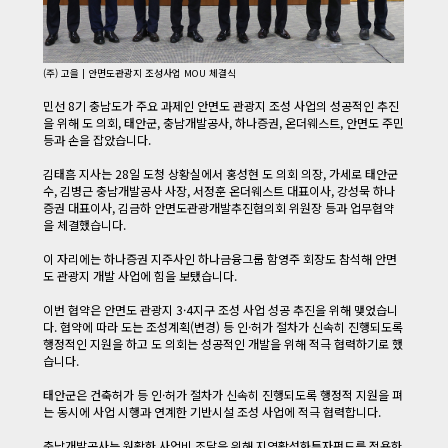
(주) 고을 | 안면도관광지 조성사업 MOU 체결식
​ ​민선 8기 충남도가 주요 과제인 안면도 관광지 조성 사업의 성공적인 추진
을 위해 도 의회, 태안군, 충남개발공사, 하나증권, 온더웨스트, 안면도 주민
등과 손을 잡았습니다.
​ 김태흠 지사는 28일 도청 상황실에서 홍성현 도 의회 의장, 가세로 태안군
수, 김병근 충남개발공사 사장, 서정훈 온더웨스트 대표이사, 강성묵 하나
증권 대표이사, 김금하 안면도관광개발추진협의회 위원장 등과 업무협약
을 체결했습니다.
​ 이 자리에는 하나증권 지주사인 하나금융그룹 함영주 회장도 참석해 안면
도 관광지 개발 사업에 힘을 보탰습니다.
​ 이번 협약은 안면도 관광지 3·4지구 조성 사업 성공 추진을 위해 맺었습니
다. 협약에 따라 도는 조성계획(변경) 등 인·허가 절차가 신속히 진행되도록
행정적인 지원을 하고 도 의회는 성공적인 개발을 위해 적극 협력하기로 했
습니다.
​ 태안군은 건축허가 등 인·허가 절차가 신속히 진행되도록 행정적 지원을 펴
는 동시에 사업 시행과 연계한 기반시설 조성 사업에 적극 협력합니다.
​ 충남개발공사는 원활한 사업비 조달을 위해 지역활성화투자펀드를 적용한