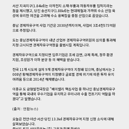
​ 서산 지곡지구(1.84㎢)는 이차전지 소재·부품과 자동차부품 집적지라는
점을 제시했고, 당진 송산지구(1.88㎢)는 현대제철과 가까워 수소 산업 육
성에 유리한 여건을 고려해 수소 융복합을 중점 산업으로 꼽았습니다.
​ 충남 경제자유구역 사업 기간은 2030년까지이며, 사업비 3조4천575억원
으로 추정됩니다.
​ 도는 충남경제자유구역이 내년 산업부 경제자유구역위원회 심의를 통과해
지정·고시되면 경제자유구역청을 출범시킬 계획입니다.
​ 경제자유구역으로 지정되면 입주기업은 조세 감면, 규제 특례, 정주 환경
지원, 조성원가 이하 분양 등 의 혜택을 받습니다.
​ 전국 11개 시도에 걸쳐 9개 경제자유구역이 지정돼 있으며, 충남에서는 2
008년 황해경제자유구역이 지정됐다 글로벌 경제 위기에 따른 투자 유치
어려움 등으로 2014년 해체됐습니다.
​ 이종규 도 균형발전국장은 "베이밸리 핵심사업 중 하나인 충남경제자유구
역을 통해 국내외 우수기업을 유치하고 우리나라 수출 전초기지 역할을 하
겠다"고 말했습니다. ​​​
(출처 : 연합뉴스)
오늘은 천안·아산·서산·당진 13.3㎢ 경제자유구역 지정 신청 소식에 대해
살펴보았습니다.
충남도 토지 상담문의는 (주) 고을과 함께 하세요.