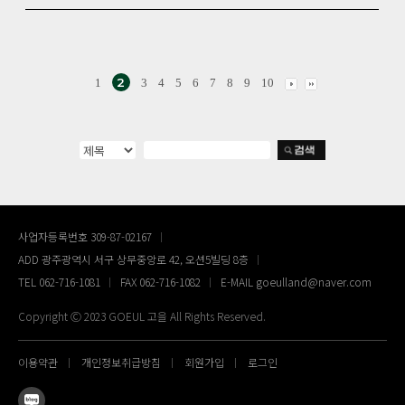
2
1
3
4
5
6
7
8
9
10
사업자등록번호 309-87-02167
ADD 광주광역시 서구 상무중앙로 42, 오션5빌딩 8층
TEL 062-716-1081
FAX 062-716-1082
E-MAIL goeulland@naver.com
Copyright Ⓒ 2023 GOEUL 고을 All Rights Reserved.
이용약관
개인정보취급방침
회원가입
로그인