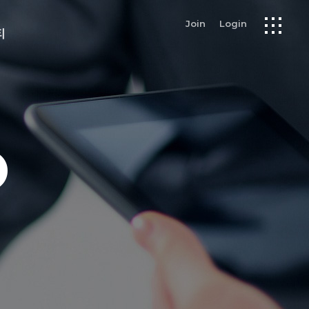
Join
Login
티
O