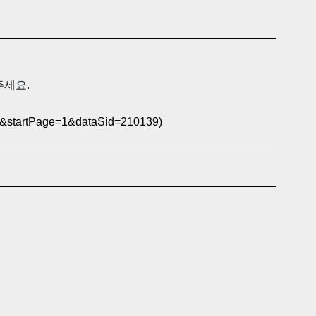
주세요.
&startPage=1&dataSid=210139)